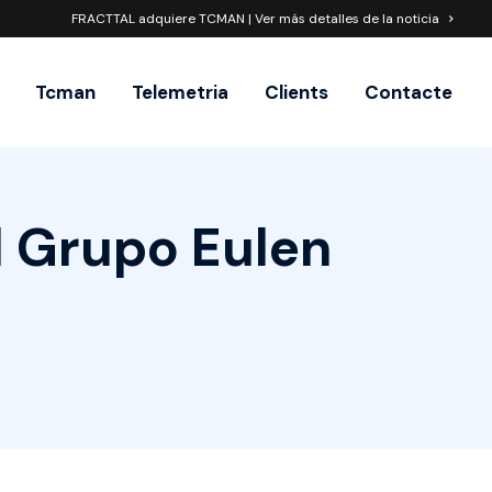
FRACTTAL adquiere TCMAN | Ver más detalles de la noticia
Tcman
Telemetria
Clients
Contacte
l Grupo Eulen
M